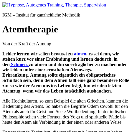
Zum
Inhalt
IGM – Institut für ganzheitliche Methodik
springen
Atemtherapie
Von der Kraft der Atmung
Leider lernen wir selten bewusst zu
atmen
, es sei denn, wir
stehen kurz vor einer Entbindung und lernen dadurch, in
den
Schm
erz
zu atmen und ihn so erträglicher zu machen oder
wir leiden unter einer ernsthaften Atemwegs-
Erkrankung.
Atmung sollte eigentlich ein obligatorisches
Schulfach sein, denn dem Atmen fällt eine ganz besondere Rolle
zu: so wie der Atem uns ins Leben trägt, tun wir den letzten
Atemzug, wenn wir das Leben tatsächlich aushauchen.
Alle Hochkulturen, so zum Beispiel die alten Griechen, kannten die
Bedeutung des Atems. So haben die Begriffe Odem sowohl für den
Atem als auch für Geist und Seele Wortbedeutung. In der indischen
Philosophie sehen viele Formen des Yoga und spirituelle Pfade bis
heute den Atem als Verbindung in der einen oder anderen Weise.