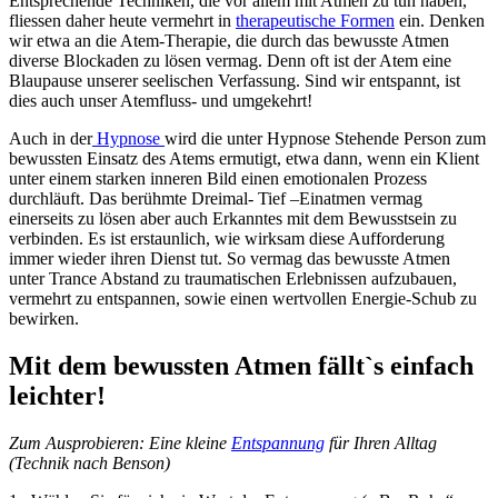
Entsprechende Techniken, die vor allem mit Atmen zu tun haben,
fliessen daher heute vermehrt in
therapeutische Formen
ein. Denken
wir etwa an die Atem-Therapie, die durch das bewusste Atmen
diverse Blockaden zu lösen vermag. Denn oft ist der Atem eine
Blaupause unserer seelischen Verfassung. Sind wir entspannt, ist
dies auch unser Atemfluss- und umgekehrt!
Auch in der
Hypnose
wird die unter Hypnose Stehende Person zum
bewussten Einsatz des Atems ermutigt, etwa dann, wenn ein Klient
unter einem starken inneren Bild einen emotionalen Prozess
durchläuft. Das berühmte Dreimal- Tief –Einatmen vermag
einerseits zu lösen aber auch Erkanntes mit dem Bewusstsein zu
verbinden. Es ist erstaunlich, wie wirksam diese Aufforderung
immer wieder ihren Dienst tut. So vermag das bewusste Atmen
unter Trance Abstand zu traumatischen Erlebnissen aufzubauen,
vermehrt zu entspannen, sowie einen wertvollen Energie-Schub zu
bewirken.
Mit dem bewussten Atmen fällt`s einfach
leichter!
Zum Ausprobieren: Eine kleine
Entspannung
für Ihren Alltag
(Technik nach Benson)