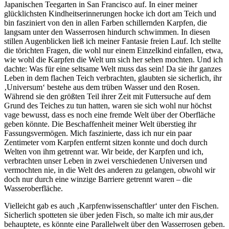
Japanischen Teegarten in San Francisco auf. In einer meiner
glücklichsten Kindheitserinnerungen hocke ich dort am Teich und
bin fasziniert von den in allen Farben schillernden Karpfen, die
langsam unter den Wasserrosen hindurch schwimmen. In diesen
stillen Augenblicken ließ ich meiner Fantasie freien Lauf. Ich stellte
die törichten Fragen, die wohl nur einem Einzelkind einfallen, etwa,
wie wohl die Karpfen die Welt um sich her sehen mochten. Und ich
dachte: Was für eine seltsame Welt muss das sein! Da sie ihr ganzes
Leben in dem flachen Teich verbrachten, glaubten sie sicherlich, ihr
‚Universum‘ bestehe aus dem trüben Wasser und den Rosen.
Während sie den größten Teil ihrer Zeit mit Futtersuche auf dem
Grund des Teiches zu tun hatten, waren sie sich wohl nur höchst
vage bewusst, dass es noch eine fremde Welt über der Oberfläche
geben könnte. Die Beschaffenheit meiner Welt überstieg ihr
Fassungsvermögen. Mich faszinierte, dass ich nur ein paar
Zentimeter vom Karpfen entfernt sitzen konnte und doch durch
Welten von ihm getrennt war. Wir beide, der Karpfen und ich,
verbrachten unser Leben in zwei verschiedenen Universen und
vermochten nie, in die Welt des anderen zu gelangen, obwohl wir
doch nur durch eine winzige Barriere getrennt waren – die
Wasseroberfläche.
Vielleicht gab es auch ‚Karpfenwissenschaftler‘ unter den Fischen.
Sicherlich spotteten sie über jeden Fisch, so malte ich mir aus,der
behauptete, es könnte eine Parallelwelt über den Wasserrosen geben.