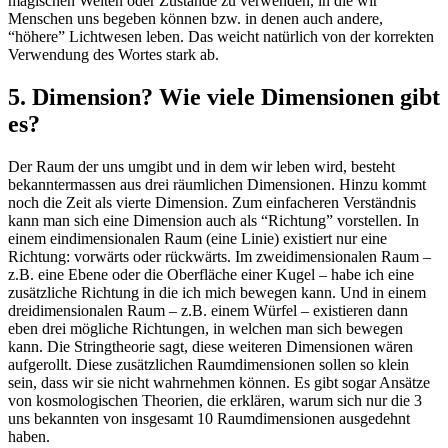
magischen Welten oder Zustände zu verwenden, in die wir
Menschen uns begeben können bzw. in denen auch andere,
“höhere” Lichtwesen leben. Das weicht natürlich von der korrekten
Verwendung des Wortes stark ab.
5. Dimension? Wie viele Dimensionen gibt
es?
Der Raum der uns umgibt und in dem wir leben wird, besteht
bekanntermassen aus drei räumlichen Dimensionen. Hinzu kommt
noch die Zeit als vierte Dimension. Zum einfacheren Verständnis
kann man sich eine Dimension auch als “Richtung” vorstellen. In
einem eindimensionalen Raum (eine Linie) existiert nur eine
Richtung: vorwärts oder rückwärts. Im zweidimensionalen Raum –
z.B. eine Ebene oder die Oberfläche einer Kugel – habe ich eine
zusätzliche Richtung in die ich mich bewegen kann. Und in einem
dreidimensionalen Raum – z.B. einem Würfel – existieren dann
eben drei mögliche Richtungen, in welchen man sich bewegen
kann. Die Stringtheorie sagt, diese weiteren Dimensionen wären
aufgerollt. Diese zusätzlichen Raumdimensionen sollen so klein
sein, dass wir sie nicht wahrnehmen können. Es gibt sogar Ansätze
von kosmologischen Theorien, die erklären, warum sich nur die 3
uns bekannten von insgesamt 10 Raumdimensionen ausgedehnt
haben.