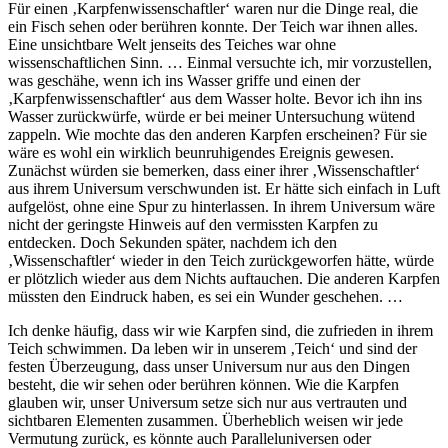
Für einen ‚Karpfenwissenschaftler‘ waren nur die Dinge real, die
ein Fisch sehen oder berühren konnte. Der Teich war ihnen alles.
Eine unsichtbare Welt jenseits des Teiches war ohne
wissenschaftlichen Sinn. … Einmal versuchte ich, mir vorzustellen,
was geschähe, wenn ich ins Wasser griffe und einen der
‚Karpfenwissenschaftler‘ aus dem Wasser holte. Bevor ich ihn ins
Wasser zurückwürfe, würde er bei meiner Untersuchung wütend
zappeln. Wie mochte das den anderen Karpfen erscheinen? Für sie
wäre es wohl ein wirklich beunruhigendes Ereignis gewesen.
Zunächst würden sie bemerken, dass einer ihrer ‚Wissenschaftler‘
aus ihrem Universum verschwunden ist. Er hätte sich einfach in Luft
aufgelöst, ohne eine Spur zu hinterlassen. In ihrem Universum wäre
nicht der geringste Hinweis auf den vermissten Karpfen zu
entdecken. Doch Sekunden später, nachdem ich den
‚Wissenschaftler‘ wieder in den Teich zurückgeworfen hätte, würde
er plötzlich wieder aus dem Nichts auftauchen. Die anderen Karpfen
müssten den Eindruck haben, es sei ein Wunder geschehen. …
Ich denke häufig, dass wir wie Karpfen sind, die zufrieden in ihrem
Teich schwimmen. Da leben wir in unserem ‚Teich‘ und sind der
festen Überzeugung, dass unser Universum nur aus den Dingen
besteht, die wir sehen oder berühren können. Wie die Karpfen
glauben wir, unser Universum setze sich nur aus vertrauten und
sichtbaren Elementen zusammen. Überheblich weisen wir jede
Vermutung zurück, es könnte auch Paralleluniversen oder