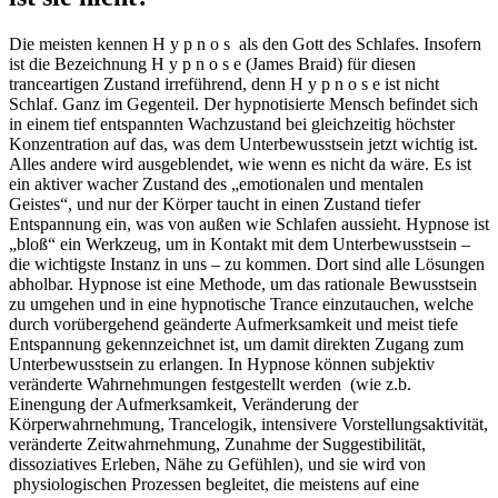
Die meisten kennen H y p n o s als den Gott des Schlafes. Insofern
ist die Bezeichnung H y p n o s e (James Braid) für diesen
tranceartigen Zustand irreführend, denn H y p n o s e ist nicht
Schlaf. Ganz im Gegenteil. Der hypnotisierte Mensch befindet sich
in einem tief entspannten Wachzustand bei gleichzeitig höchster
Konzentration auf das, was dem Unterbewusstsein jetzt wichtig ist.
Alles andere wird ausgeblendet, wie wenn es nicht da wäre. Es ist
ein aktiver wacher Zustand des „emotionalen und mentalen
Geistes“, und nur der Körper taucht in einen Zustand tiefer
Entspannung ein, was von außen wie Schlafen aussieht. Hypnose ist
„bloß“ ein Werkzeug, um in Kontakt mit dem Unterbewusstsein –
die wichtigste Instanz in uns – zu kommen. Dort sind alle Lösungen
abholbar. Hypnose ist eine Methode, um das rationale Bewusstsein
zu umgehen und in eine hypnotische Trance einzutauchen, welche
durch vorübergehend geänderte Aufmerksamkeit und meist tiefe
Entspannung gekennzeichnet ist, um damit direkten Zugang zum
Unterbewusstsein zu erlangen. In Hypnose können subjektiv
veränderte Wahrnehmungen festgestellt werden (wie z.b.
Einengung der Aufmerksamkeit, Veränderung der
Körperwahrnehmung, Trancelogik, intensivere Vorstellungsaktivität,
veränderte Zeitwahrnehmung, Zunahme der Suggestibilität,
dissoziatives Erleben, Nähe zu Gefühlen), und sie wird von
physiologischen Prozessen begleitet, die meistens auf eine