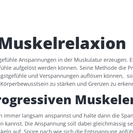
 Muskelrelaxion
efühle Anspannungen in der Muskulatur erzeugen. Er 
ühle aufgelöst werden können. Seine Methode die Pr
r Angstgefühle und Verspannungen auflösen können, s
Körperbewusstsein zu stärken und Grenzen zu erken
Progressiven Muskel
en immer langsam anspannst und halte dann die Spa
üren kannst. Die Anspannung soll dabei gleichmässig 
ln auf. Spüre nach wie sich die Entspannung anfühlt